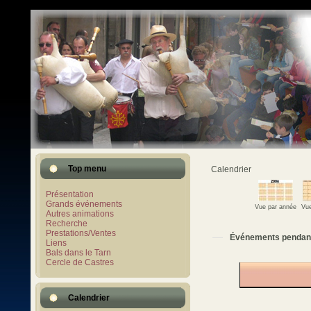
Top menu
Calendrier
Présentation
Grands événements
Vue par année
Vue
Autres animations
Recherche
Prestations/Ventes
Événements pendan
Liens
Bals dans le Tarn
Cercle de Castres
Calendrier