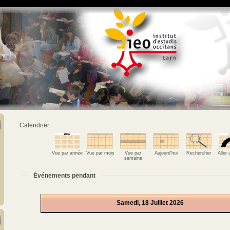
Calendrier
Vue par année
Vue par mois
Vue par
Aujourd'hui
Rechercher
Aller
semaine
Événements pendant
Samedi, 18 Juillet 2026