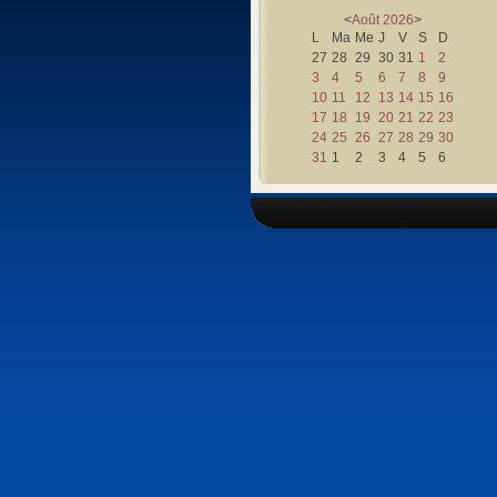
<
Août
2026
>
L
Ma
Me
J
V
S
D
27
28
29
30
31
1
2
3
4
5
6
7
8
9
10
11
12
13
14
15
16
17
18
19
20
21
22
23
24
25
26
27
28
29
30
31
1
2
3
4
5
6