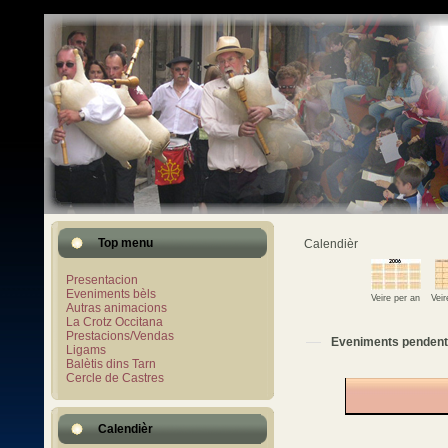
Top menu
Calendièr
Presentacion
Eveniments bèls
Veire per an
Vei
Autras animacions
La Crotz Occitana
Prestacions/Vendas
Eveniments pendent
Ligams
Balètis dins Tarn
Cercle de Castres
Calendièr