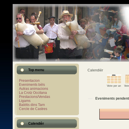
Top menu
Calendièr
Presentacion
Eveniments bèls
Veire per an
Vei
Autras animacions
La Crotz Occitana
Prestacions/Vendas
Eveniments pendent
Ligams
Balètis dins Tarn
Cercle de Castres
Calendièr