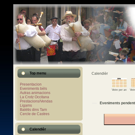
Top menu
Calendièr
Presentacion
Eveniments bèls
Veire per an
Vei
Autras animacions
La Crotz Occitana
Prestacions/Vendas
Eveniments pendent
Ligams
Balètis dins Tarn
Cercle de Castres
Calendièr