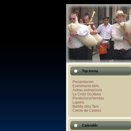
Top menu
Presentacion
Eveniments bèls
Autras animacions
La Crotz Occitana
Prestacions/Vendas
Ligams
Balètis dins Tarn
Cercle de Castres
Calendièr