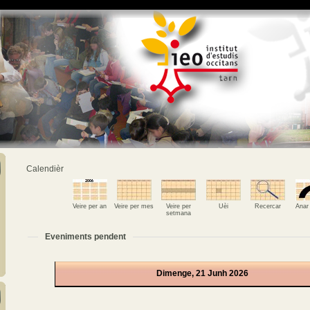
Calendièr
Veire per an
Veire per mes
Veire per
Uèi
Recercar
Anar
setmana
Eveniments pendent
Dimenge, 21 Junh 2026