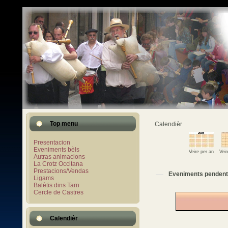
Top menu
Calendièr
Presentacion
Eveniments bèls
Veire per an
Vei
Autras animacions
La Crotz Occitana
Prestacions/Vendas
Eveniments pendent
Ligams
Balètis dins Tarn
Cercle de Castres
Calendièr