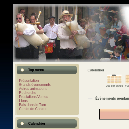
Top menu
Calendrier
Présentation
Grands événements
Vue par année
Vue
Autres animations
Recherche
Prestations/Ventes
Événements pendan
Liens
Bals dans le Tarn
Cercle de Castres
Calendrier