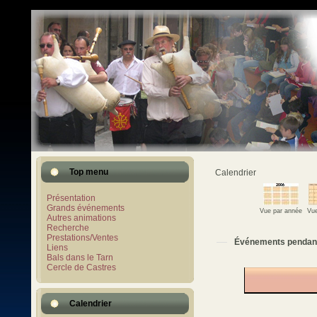
Top menu
Calendrier
Présentation
Grands événements
Vue par année
Vue
Autres animations
Recherche
Prestations/Ventes
Événements pendan
Liens
Bals dans le Tarn
Cercle de Castres
Calendrier