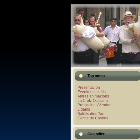
Top menu
Presentacion
Eveniments bèls
Autras animacions
La Crotz Occitana
Prestacions/Vendas
Ligams
Balètis dins Tarn
Cercle de Castres
Calendièr