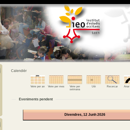
Calendièr
Veire per an
Veire per mes
Veire per
Uèi
Recercar
Anar
setmana
Eveniments pendent
Divendres, 12 Junh 2026