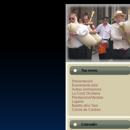
Top menu
Presentacion
Eveniments bèls
Autras animacions
La Crotz Occitana
Prestacions/Vendas
Ligams
Balètis dins Tarn
Cercle de Castres
Calendièr