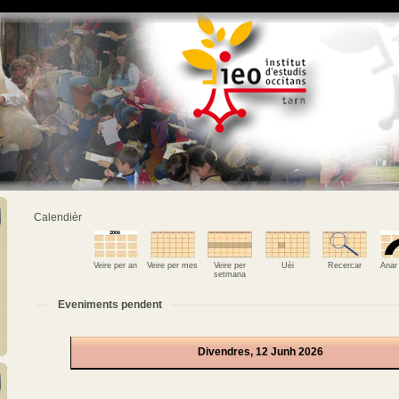
Calendièr
Veire per an
Veire per mes
Veire per
Uèi
Recercar
Anar
setmana
Eveniments pendent
Divendres, 12 Junh 2026