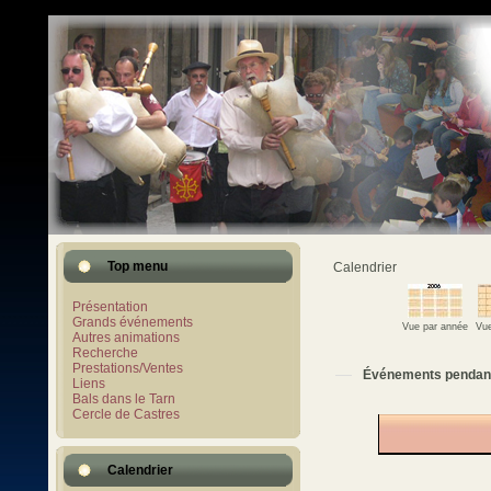
Top menu
Calendrier
Présentation
Grands événements
Vue par année
Vue
Autres animations
Recherche
Prestations/Ventes
Événements pendan
Liens
Bals dans le Tarn
Cercle de Castres
Calendrier