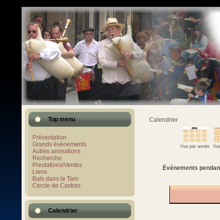
Top menu
Calendrier
Présentation
Grands événements
Vue par année
Vue
Autres animations
Recherche
Prestations/Ventes
Événements pendan
Liens
Bals dans le Tarn
Cercle de Castres
Calendrier