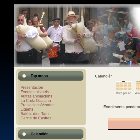
Top menu
Calendièr
Presentacion
Eveniments bèls
Veire per an
Vei
Autras animacions
La Crotz Occitana
Prestacions/Vendas
Eveniments pendent
Ligams
Balètis dins Tarn
Cercle de Castres
Calendièr