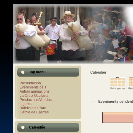
Top menu
Calendièr
Presentacion
Eveniments bèls
Veire per an
Vei
Autras animacions
La Crotz Occitana
Prestacions/Vendas
Eveniments pendent
Ligams
Balètis dins Tarn
Cercle de Castres
Calendièr