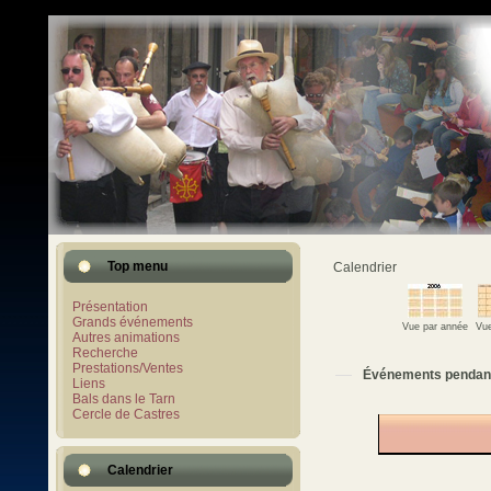
Top menu
Calendrier
Présentation
Grands événements
Vue par année
Vue
Autres animations
Recherche
Prestations/Ventes
Événements pendan
Liens
Bals dans le Tarn
Cercle de Castres
Calendrier