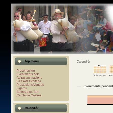
Top menu
Calendièr
Presentacion
Eveniments bèls
Veire per an
Vei
Autras animacions
La Crotz Occitana
Prestacions/Vendas
Eveniments pendent
Ligams
Balètis dins Tarn
Cercle de Castres
Calendièr