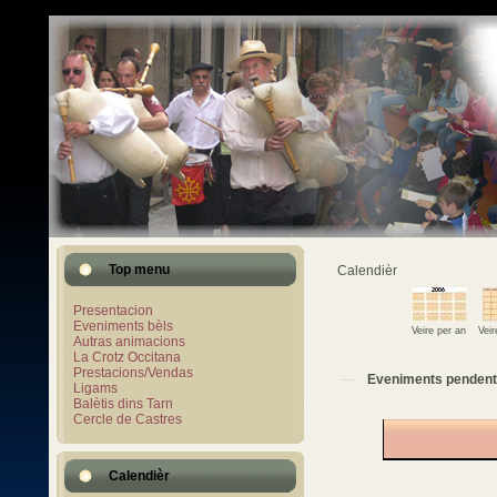
Top menu
Calendièr
Presentacion
Eveniments bèls
Veire per an
Vei
Autras animacions
La Crotz Occitana
Prestacions/Vendas
Eveniments pendent
Ligams
Balètis dins Tarn
Cercle de Castres
Calendièr