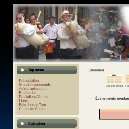
Top menu
Calendrier
Présentation
Grands événements
Vue par année
Vue
Autres animations
Recherche
Prestations/Ventes
Événements pendan
Liens
Bals dans le Tarn
Cercle de Castres
Calendrier