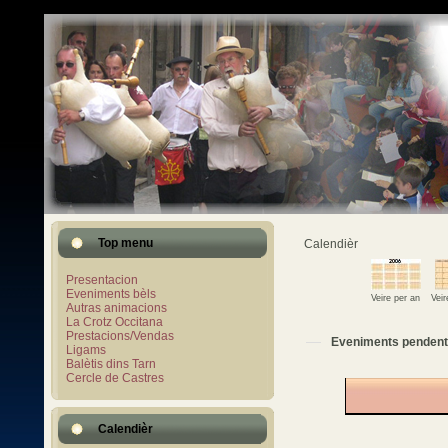
Top menu
Calendièr
Presentacion
Eveniments bèls
Veire per an
Vei
Autras animacions
La Crotz Occitana
Prestacions/Vendas
Eveniments pendent
Ligams
Balètis dins Tarn
Cercle de Castres
Calendièr