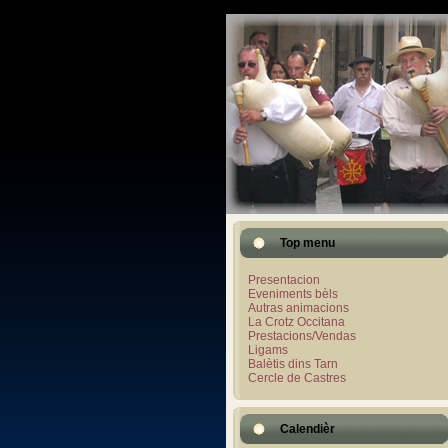
Top menu
Presentacion
Eveniments bèls
Autras animacions
La Crotz Occitana
Prestacions/Vendas
Ligams
Balètis dins Tarn
Cercle de Castres
Calendièr