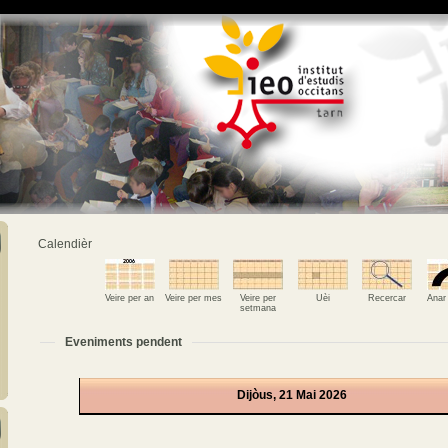
Calendièr
Veire per an
Veire per mes
Veire per
Uèi
Recercar
Anar
setmana
Eveniments pendent
Dijòus, 21 Mai 2026