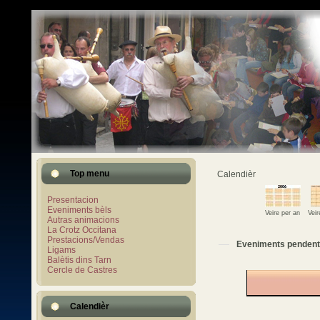
Top menu
Calendièr
Presentacion
Eveniments bèls
Veire per an
Vei
Autras animacions
La Crotz Occitana
Prestacions/Vendas
Eveniments pendent
Ligams
Balètis dins Tarn
Cercle de Castres
Calendièr