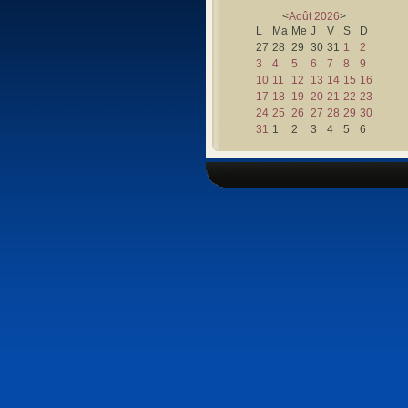
<
Août
2026
>
L
Ma
Me
J
V
S
D
27
28
29
30
31
1
2
3
4
5
6
7
8
9
10
11
12
13
14
15
16
17
18
19
20
21
22
23
24
25
26
27
28
29
30
31
1
2
3
4
5
6