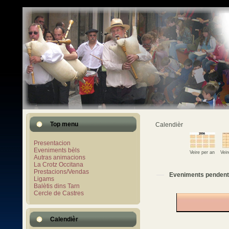
Top menu
Calendièr
Presentacion
Eveniments bèls
Veire per an
Vei
Autras animacions
La Crotz Occitana
Prestacions/Vendas
Eveniments pendent
Ligams
Balètis dins Tarn
Cercle de Castres
Calendièr