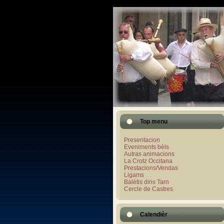
Top menu
Presentacion
Eveniments bèls
Autras animacions
La Crotz Occitana
Prestacions/Vendas
Ligams
Balètis dins Tarn
Cercle de Castres
Calendièr