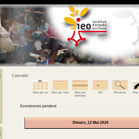
Calendièr
Veire per an
Veire per mes
Veire per
Uèi
Recercar
Anar
setmana
Eveniments pendent
Dimars, 12 Mai 2026