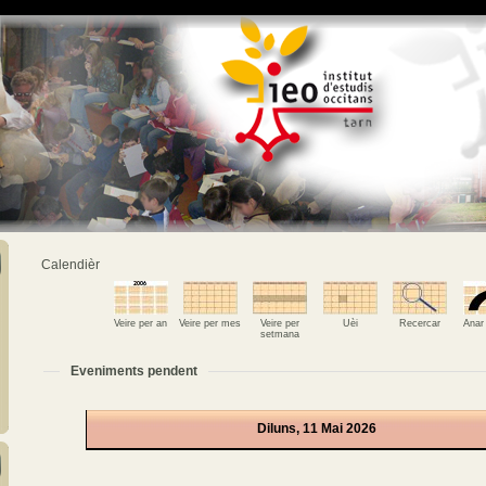
Calendièr
Veire per an
Veire per mes
Veire per
Uèi
Recercar
Anar
setmana
Eveniments pendent
Diluns, 11 Mai 2026