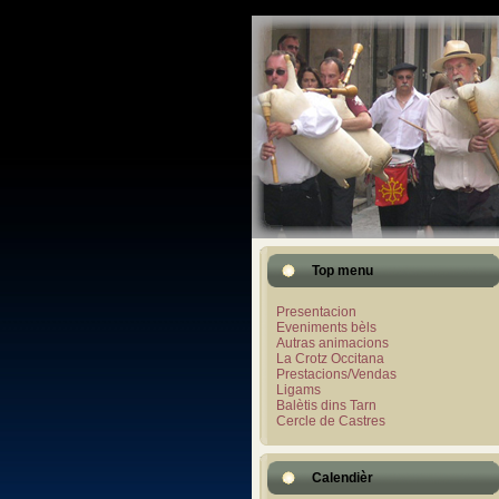
Top menu
Presentacion
Eveniments bèls
Autras animacions
La Crotz Occitana
Prestacions/Vendas
Ligams
Balètis dins Tarn
Cercle de Castres
Calendièr