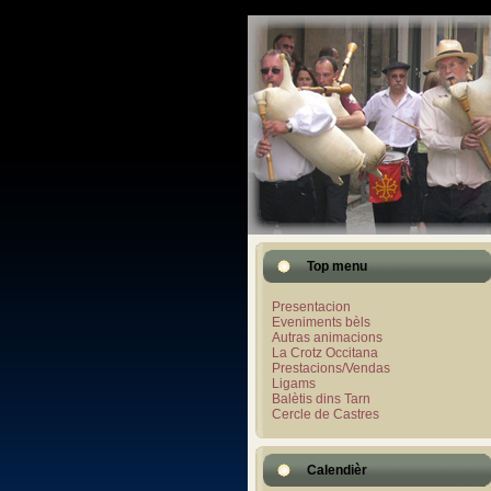
Top menu
Presentacion
Eveniments bèls
Autras animacions
La Crotz Occitana
Prestacions/Vendas
Ligams
Balètis dins Tarn
Cercle de Castres
Calendièr