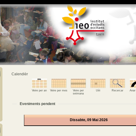
Calendièr
Veire per an
Veire per mes
Veire per
Uèi
Recercar
Anar
setmana
Eveniments pendent
Dissabte, 09 Mai 2026