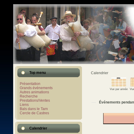
Top menu
Calendrier
Présentation
Grands événements
Vue par année
Vue
Autres animations
Recherche
Prestations/Ventes
Événements pendan
Liens
Bals dans le Tarn
Cercle de Castres
Calendrier