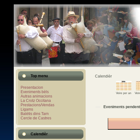
Top menu
Calendièr
Presentacion
Eveniments bèls
Veire per an
Vei
Autras animacions
La Crotz Occitana
Prestacions/Vendas
Eveniments pendent
Ligams
Balètis dins Tarn
Cercle de Castres
Calendièr