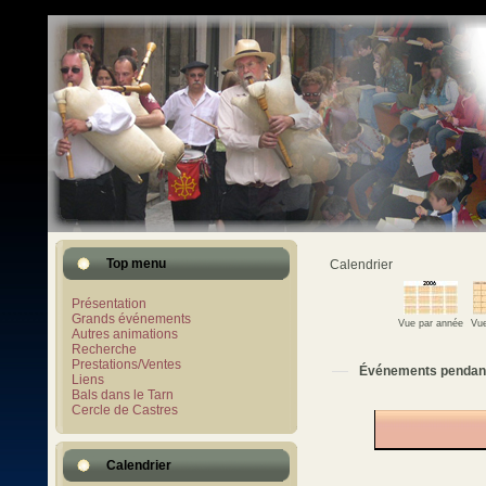
Top menu
Calendrier
Présentation
Grands événements
Vue par année
Vue
Autres animations
Recherche
Prestations/Ventes
Événements pendan
Liens
Bals dans le Tarn
Cercle de Castres
Calendrier