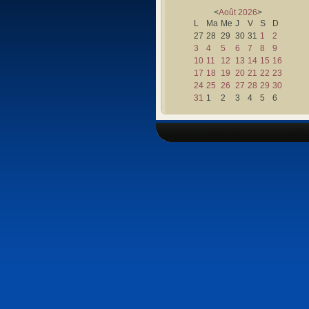
<
Août
2026
>
L
Ma
Me
J
V
S
D
27
28
29
30
31
1
2
3
4
5
6
7
8
9
10
11
12
13
14
15
16
17
18
19
20
21
22
23
24
25
26
27
28
29
30
31
1
2
3
4
5
6