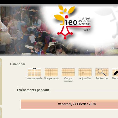
Calendrier
Vue par année
Vue par mois
Vue par
Aujourd'hui
Rechercher
Aller
semaine
Événements pendant
Vendredi, 27 Février 2026