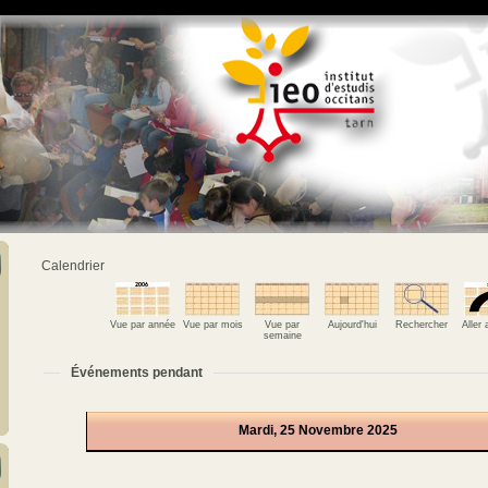
Calendrier
Vue par année
Vue par mois
Vue par
Aujourd'hui
Rechercher
Aller
semaine
Événements pendant
Mardi, 25 Novembre 2025