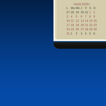
<
Août
2026
>
L
Ma
Me
J
V
S
D
27
28
29
30
31
1
2
3
4
5
6
7
8
9
10
11
12
13
14
15
16
17
18
19
20
21
22
23
24
25
26
27
28
29
30
31
1
2
3
4
5
6