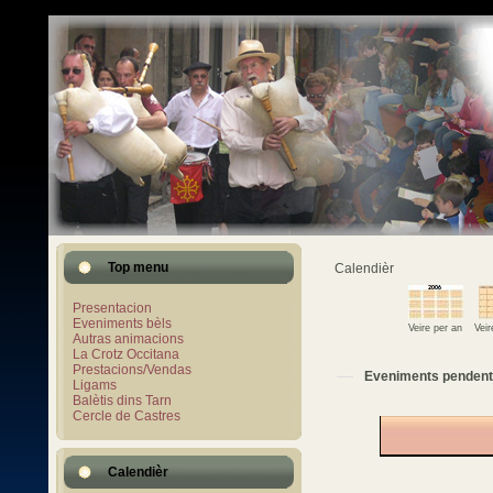
Top menu
Calendièr
Presentacion
Eveniments bèls
Veire per an
Vei
Autras animacions
La Crotz Occitana
Prestacions/Vendas
Eveniments pendent
Ligams
Balètis dins Tarn
Cercle de Castres
Calendièr