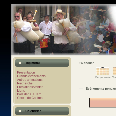
Top menu
Calendrier
Présentation
Grands événements
Vue par année
Vue
Autres animations
Recherche
Prestations/Ventes
Événements pendan
Liens
Bals dans le Tarn
Cercle de Castres
Calendrier