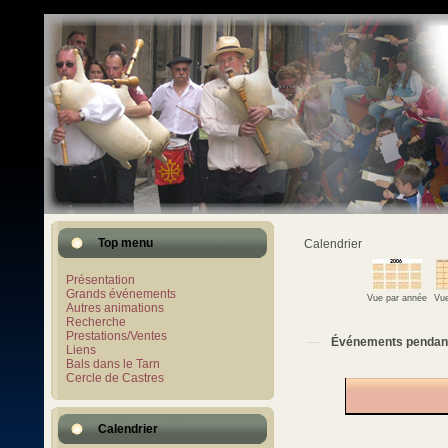
Top menu
Calendrier
Présentation
Grands événements
Vue par année
Vue
Autres animations
Recherche
Prestations/Ventes
Événements pendan
Liens
Bals dans le Tarn
Cercle de Castres
Calendrier