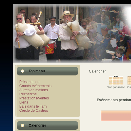
Top menu
Calendrier
Présentation
Grands événements
Vue par année
Vue
Autres animations
Recherche
Prestations/Ventes
Événements pendan
Liens
Bals dans le Tarn
Cercle de Castres
Calendrier