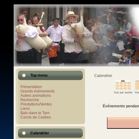
Top menu
Calendrier
Présentation
Grands événements
Vue par année
Vue
Autres animations
Recherche
Prestations/Ventes
Événements pendan
Liens
Bals dans le Tarn
Cercle de Castres
Calendrier