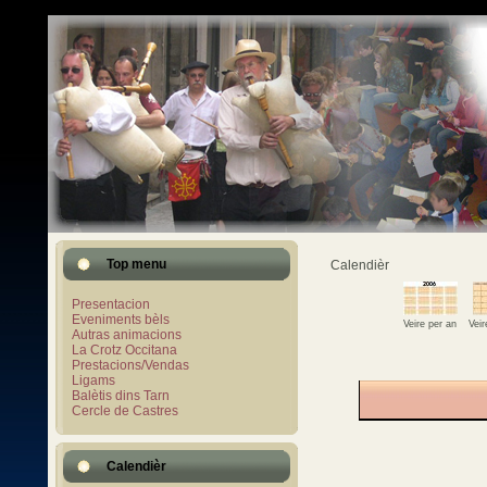
Top menu
Calendièr
Presentacion
Eveniments bèls
Veire per an
Vei
Autras animacions
La Crotz Occitana
Prestacions/Vendas
Ligams
Balètis dins Tarn
Cercle de Castres
Calendièr