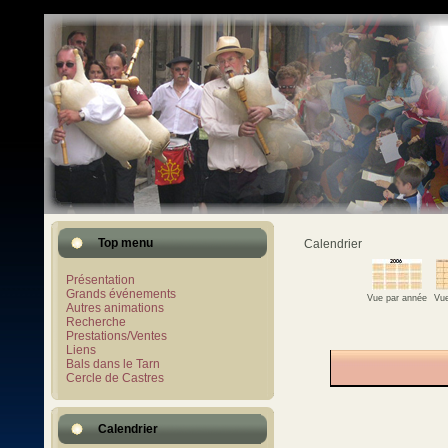
Top menu
Calendrier
Présentation
Grands événements
Vue par année
Vue
Autres animations
Recherche
Prestations/Ventes
Liens
Bals dans le Tarn
Cercle de Castres
Calendrier